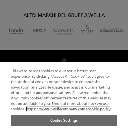
ALTRI MARCHI DEL GRUPPO WELLA
CAMBIA NAZIONE
This website uses cookies to give you a better user
experience. By clicking “Accept All Cookies”, you agree to
the storing of cookies on your device to enhance site
navigation, analyze site usage, and assist in our marketing
NEWSLETTER
effort, and for ads personalisations. Please remember that
if you turn cookies off, certain features of this website may
not be available to you. Find out more about how we use
cookies.
https://www.wellacompany.com/cookie-policy
MAPPA DEL SITO
TERMINI E CONDIZIONI
FOOTER
A PROPOSITO DI COOKIES
INFORMATIVA SULLA PRIVACY
Cookie Settings
LICENZA UGC
COMPLIANCE