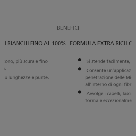
BENEFICI
%
FORMULA EXTRA RICH CRÈME CON CERE E LIPIDI
Si stende facilmente, senza colare.
Consente un’applicazione ottimale e la
penetrazione delle Microspheres
all’interno di ogni fibra capillare.
Avvolge i capelli, lasciandoli in perfetta
forma e eccezionalmente brillanti.